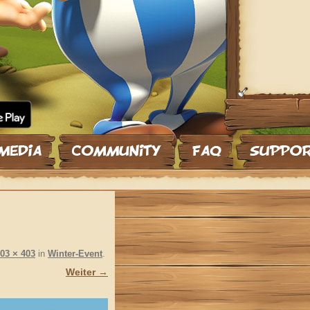
03 × 403
in
Winter-Event
.
Weiter →