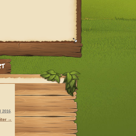
l 2016
.
iter →