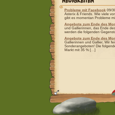
NEUIGKEITEN
Probleme mit Facebook
09/3
Asterix & Friends. Wie viele 
gibt es momentan Probleme mi
Angebote zum Ende des Mo
und Gallierinnen, das Ende de
werden die folgenden Gegenst
Angebote zum Ende des Mo
Gallierinnen und Gallier, Wir f
Sonderangeboten! Die folgende
Markt mit 35 % […]