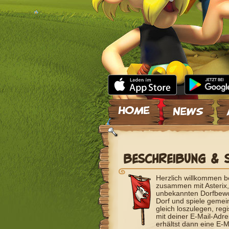
Zum Inhalt springen
BESCHREIBUNG & 
Herzlich willkommen be
zusammen mit Asterix, 
unbekannten Dorfbewo
Dorf und spiele geme
gleich loszulegen, regi
mit deiner E-Mail-Adr
erhältst dann eine E-M