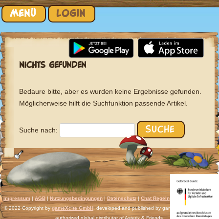
Zum Inhalt springen
MENÜ
LOGIN
NICHTS GEFUNDEN
Bedaure bitte, aber es wurden keine Ergebnisse gefunden.
Möglicherweise hilft die Suchfunktion passende Artikel.
Suche nach:
Impressum
|
AGB
|
Nutzungsbedingungen
|
Datenschutz
|
Chat Regeln
|
Support
|
Discord
© 2022 Copyright by
gameXcite GmbH
, developed and published by gameXcite. Xsolla is an
authorized global distributor of Asterix & Friends.