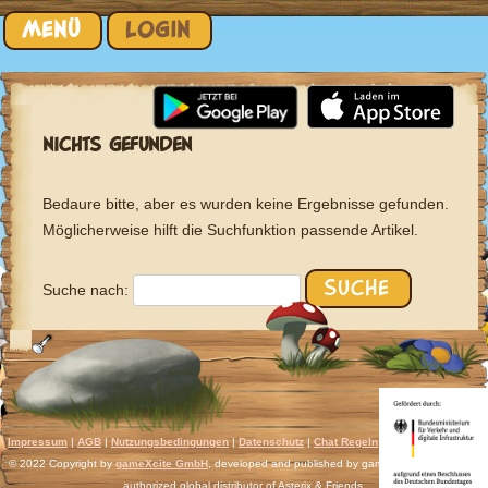
Zum Inhalt springen
MENÜ
LOGIN
NICHTS GEFUNDEN
Bedaure bitte, aber es wurden keine Ergebnisse gefunden.
Möglicherweise hilft die Suchfunktion passende Artikel.
Suche nach:
Impressum
|
AGB
|
Nutzungsbedingungen
|
Datenschutz
|
Chat Regeln
|
Support
|
Discord
© 2022 Copyright by
gameXcite GmbH
, developed and published by gameXcite. Xsolla is an
authorized global distributor of Asterix & Friends.